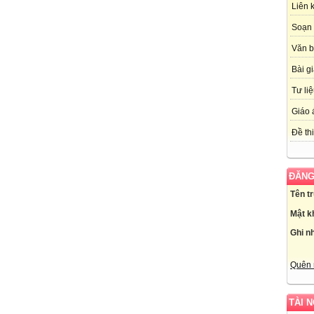
Liên 
Soạn 
Văn 
Bài g
Tư li
Giáo 
Đề thi
ĐĂNG
Tên t
Mật k
Ghi n
Quên 
TÀI 