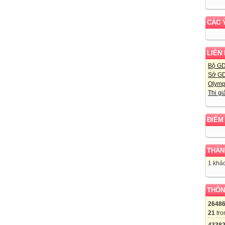
CÁC 
LIÊN
Bộ G
Sở GD
Olymp
Thi gi
ĐIỂM
THÀN
1 khác
THỐN
2648
21
tro