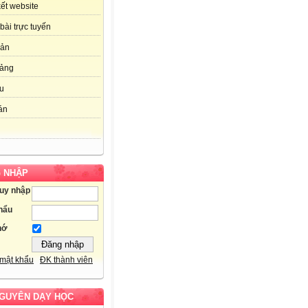
kết website
bài trực tuyến
bản
iảng
ệu
án
 NHẬP
ruy nhập
hẩu
hớ
mật khẩu
ĐK thành viên
NGUYÊN DẠY HỌC