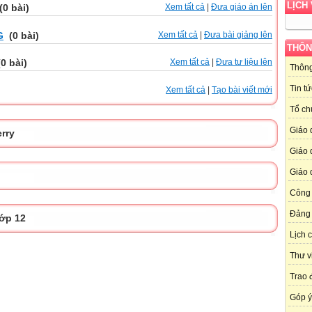
LỊCH 
(0 bài)
Xem tất cả
|
Đưa giáo án lên
G
(0 bài)
Xem tất cả
|
Đưa bài giảng lên
THÔN
0 bài)
Xem tất cả
|
Đưa tư liệu lên
Thôn
Tin tứ
Xem tất cả
|
Tạo bài viết mới
Tổ ch
Giáo 
erry
Giáo 
Giáo
Công
Đảng 
lớp 12
Lịch 
Thư v
Trao 
Góp ý