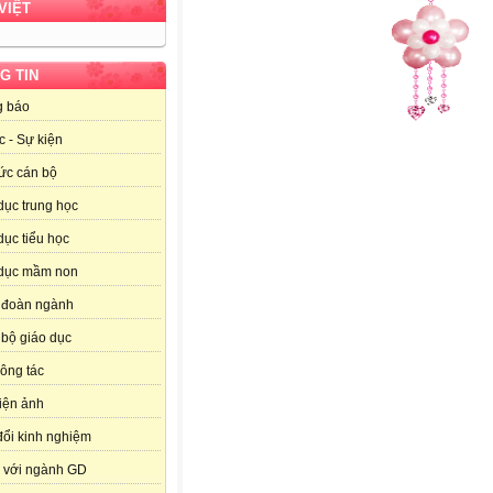
VIỆT
G TIN
g báo
c - Sự kiện
ức cán bộ
dục trung học
dục tiểu học
 dục mầm non
 đoàn ngành
bộ giáo dục
công tác
iện ảnh
đổi kinh nghiệm
 với ngành GD