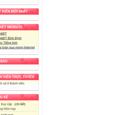
Ý KIẾN MỚI NHẤT
 KẾT WEBSITE
D&ĐT
&ĐT Bình Định
ic Tiếng Anh
ải toán qua mạng Internet
 BÁO
H VIÊN TRỰC TUYẾN
h và 0 thành viên
G KÊ
6
truy cập (
chi tiết
)
ng hôm nay